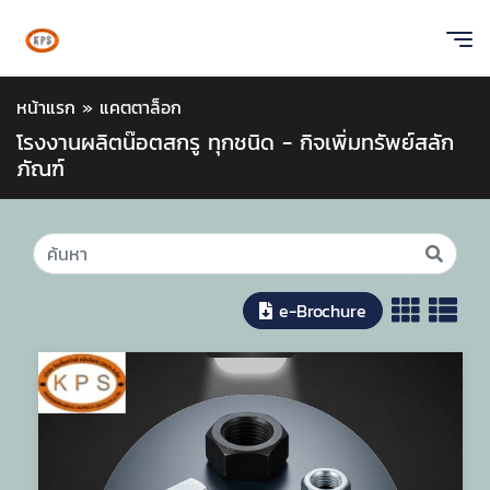
หน้าแรก
»
แคตตาล็อก
โรงงานผลิตน๊อตสกรู ทุกชนิด - กิจเพิ่มทรัพย์สลัก
ภัณฑ์
e-Brochure