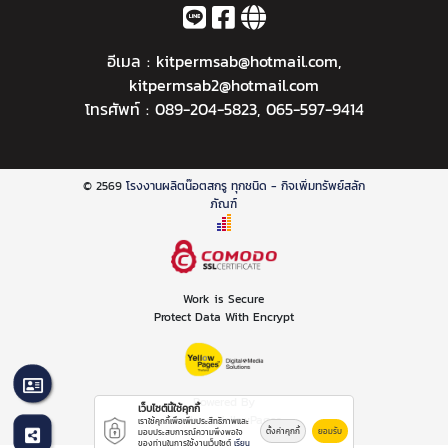
อีเมล :
kitpermsab@hotmail.com
,
kitpermsab2@hotmail.com
โทรศัพท์ :
089-204-5823
,
065-597-9414
© 2569
โรงงานผลิตน๊อตสกรู ทุกชนิด - กิจเพิ่มทรัพย์สลัก
ภัณฑ์
Work is Secure
Protect Data With Encrypt
Powered By
เว็บไซต์นี้ใช้คุกกี้
Thailand YellowPages
เราใช้คุกกี้เพื่อเพิ่มประสิทธิภาพและ
ตั้งค่าคุกกี้
ยอมรับ
มอบประสบการณ์ความพึงพอใจ
ของท่านในการใช้งานเว็บไซต์
เรียน