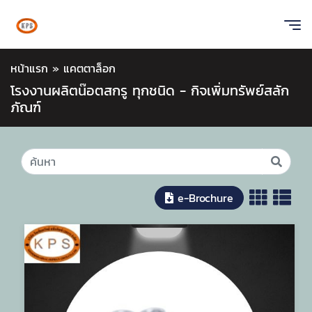
หน้าแรก
»
แคตตาล็อก
โรงงานผลิตน๊อตสกรู ทุกชนิด - กิจเพิ่มทรัพย์สลัก
ภัณฑ์
e-Brochure